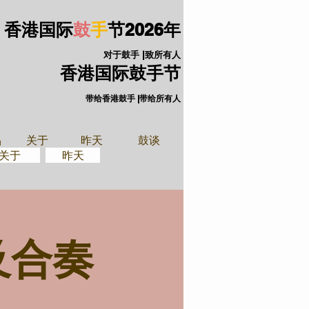
香港国际
鼓
手
节
2026年
对于鼓手 |致所有人
香港国际鼓手节
带给香港鼓手 |带给所有人
手装备
关于
品
关于
昨天
鼓谈
关于
昨天
及合奏