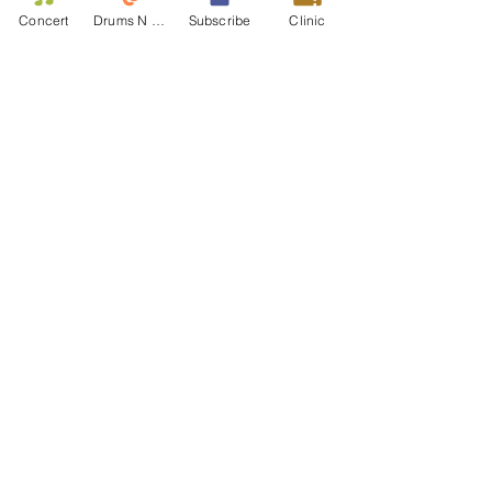
Concert
Drums N Move
Subscribe
Clinic
Contact Us
First name
Last name
Email
Write a message
Phone