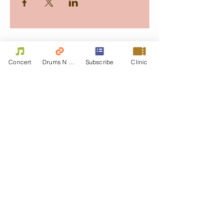
Contact Us
Concert
Drums N Move
Subscribe
Clinic
First name
Last name
Email
Write a message
Phone