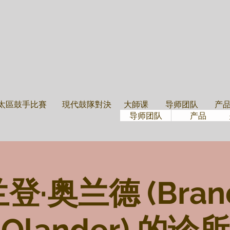
大學班
导师团隊
鼓
太區鼓手比賽
現代鼓隊對決
大師课
导师团队
产
导师团队
产品
登·奥兰德 (Bran