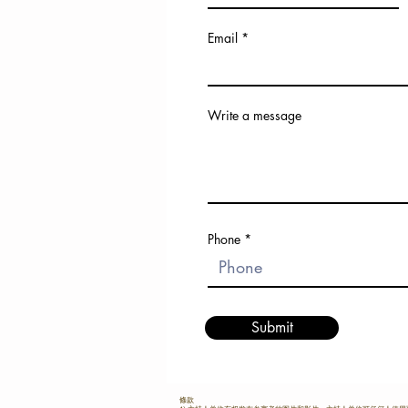
Email
Write a message
Phone
Submit
條款