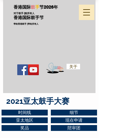
香港国际
鼓
手
节
2026年
对于鼓手 |致所有人
香港国际鼓手节
带给香港鼓手 |带给所有人
关于
2021亚太鼓手大赛
时间线
细节
亚太地区
现在申请
奖品
陪审团