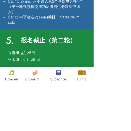
Cat 1), 2) and 3) 申请人从3个基础中选择1个
（第一轮视频提交成功后将提供分数给申请
人）
Cat 2) 申请者在2分钟内编排一个free drum
solo
5.
报名截止（第二轮）
香港组
: 9月28日
亚太组：9 月 28 日
3 名 1、2 和 3 类决赛入围者
4类决赛冠军.​
Concert
Drums N Move
Subscribe
Clinic
总计23名入围者将在大赛颁奖典礼上揭晓，
6个
大赛颁奖典礼
10 月 31 日
线上蒸奖颁奖典礼