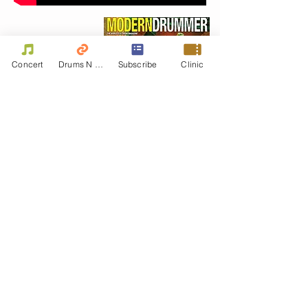
Concert
Drums N Move
Subscribe
Clinic
Contact Us
First name
Last name
Email